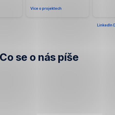
Více o projektech
LinkedIn 
,
Otevřít
v
nové
záložce
Co se o nás píše