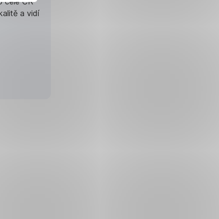
o celé ČR
litě a vidí