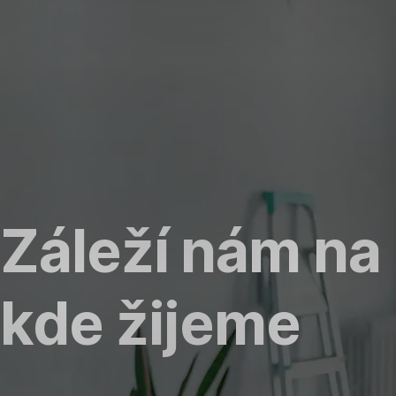
Přeskočit
navigaci
Záleží nám na 
kde žijeme