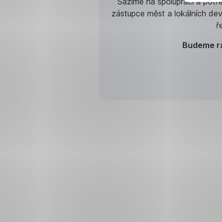
Sázíme na spolupráci a potř
zástupce měst a lokálních deve
ř
Budeme rá