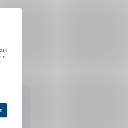
dají
ním
é
t