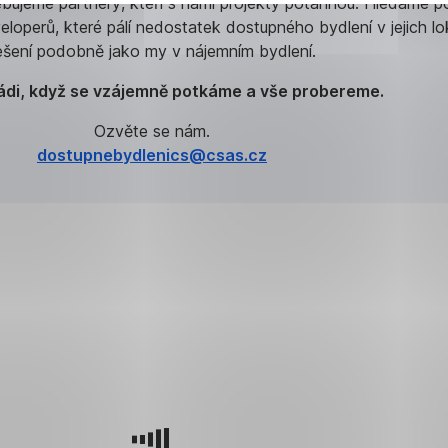
ebujeme partnery, kteří s námi projekty potáhnou. Hledáme p
loperů, které pálí nedostatek dostupného bydlení v jejich loka
ešení podobně jako my v nájemním bydlení.
di, když se vzájemně potkáme a vše probereme.
Ozvěte se nám.
dostupnebydlenics@csas.cz