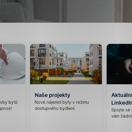
Naše projekty
Aktuální
avby bytů
Nové nájemní byty v režimu
LinkedI
upnost
dostupného bydlení.
Spojte se 
vám žádná