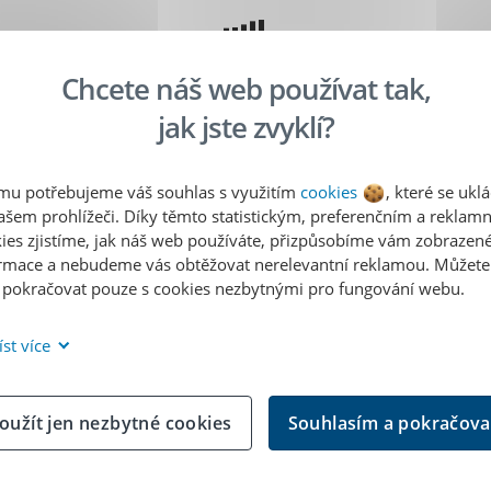
Chcete náš web používat tak,
jak jste zvyklí?
mu potřebujeme váš souhlas s využitím
cookies
, které se uklá
ašem prohlížeči. Díky těmto statistickým, preferenčním a reklam
ies zjistíme, jak náš web používáte, přizpůsobíme vám zobrazen
rmace a nebudeme vás obtěžovat nerelevantní reklamou. Můžete
 pokračovat pouze s cookies nezbytnými pro fungování webu.
íst více
ůžeme spolupracovat
oužít jen nezbytné cookies
Souhlasím a pokračova